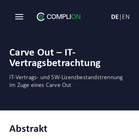
Carve
Out
DE
EN
–
IT-
COMPLION
Vertragsbetrachtung
Carve Out – IT-
Vertragsbetrachtung
IT-Vertrags- und SW-Lizenzbestandstrennung
im Zuge eines Carve Out
Abstrakt